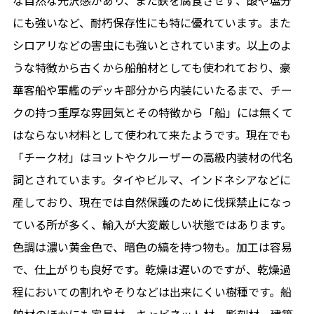
な自然な光沢感があり、また鉄を腐食させず、酸や塩分
にも強いなど、耐朽保存性にも特に優れています。また
シロアリなどの害虫にも強いとされています。以上のよ
うな特徴から古くから船舶材としても使われており、豪
華客船や軍艦のデッキ部分から内装にいたるまで、チー
クの持つ重厚な雰囲気とその特徴から「船」には無くて
はならない材料として使われて来たようです。現在でも
「チーク材」はヨットやクルーザーの高級内装材の代名
詞とされています。タイやビルマ、インドネシアなどに
産しており、現在では自然保護のために伐採禁止になっ
ている所が多く、輸入が大変厳しい状態ではあります。
色調は濃い黄金色で、暗色の縞を持つ物も。加工は容易
で、仕上がりも良好です。乾燥は遅いのですが、乾燥過
程においての割れやそりなどは出来にくい樹種です。船