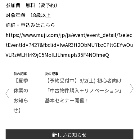
参加費 無料（要予約）
対象年齢 18歳以上
詳細・申込みはこちら
https://www.muji.com/jp/ja/event/event_detail/?selec
tEventId=7427&fbclid=IwAR3ft2ObMU7bzCPltGEYwOu
VLRzWLHIrK9jC5MoILfLhmupfs35F4NOfmeQ
前の記事
次の記事
【夏季
【予約受付中】9/2(土) 初心者向け
休業の
「中古物件購入＋リノベーション」
お知ら
基本セミナー開催！
せ】
新しいお知らせ