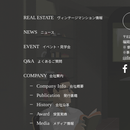
REAL ESTATE
ヴィンテージマンション情報
NEWS
ニュース
〒81
福岡市
EVENT
イベント・見学会
※ 
※事
coll
Q&A
よくあるご質問
COMPANY
会社案内
Company Info
会社概要
Publication
発行書籍
History
会社沿革
Award
受賞実績
Media
メディア情報