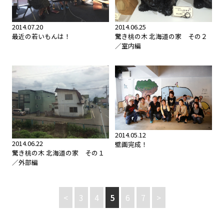
2014.07.20
2014.06.25
最近の若いもんは！
驚き桃の木 北海道の家 その２
／室内編
2014.05.12
2014.06.22
壁画完成！
驚き桃の木 北海道の家 その１
／外部編
<
3
4
5
6
7
>