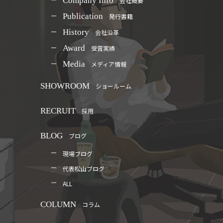
Company Info
会社概要
Publication
発行書籍
History
会社沿革
Award
受賞実績
Media
メディア情報
SHOWROOM
ショールーム
RECRUIT
採用
BLOG
ブログ
現場ブログ
代表松山ブログ
ALL
COLUMN
コラム