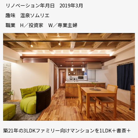
リノベーション年月日
2019年3月
趣味
温泉ソムリエ
職業
H／投資家 W／専業主婦
築21年の3LDKファミリー向けマンションを1LDK＋書斎＋